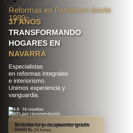
Reformas en Pamplona desde
1989
37 AÑOS
TRANSFORMANDO
HOGARES EN
NAVARRA
Especialistas
en reformas integrales
e interiorismo.
Unimos experiencia y
vanguardia.
4.8 · 16 reseñas
80% por recomendación
Sin compromiso · te responderemos en
Solicita tu presupuesto gratis
Nombre
menos de 24 horas.