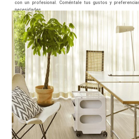
con un profesional. Coméntale tus gustos y preferencias
necesidades.
En
D3 Construcciones
estaremos encantados de asesorarte
de nuestro
formulario web
. ¡Pruébalo y nos cuentas, quer
Instagram
para no perderte nada.