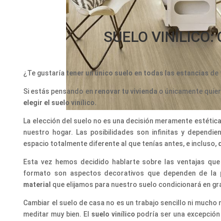
SUELO VINÍLICO:
¿Te gustaría
tener un único suelo en todas las estancias
de 
Si estás pensando en
renovar tu vivienda
o únicamente quie
elegir el suelo vinílico.
La elección del suelo no es una decisión meramente estética,
nuestro hogar. Las posibilidades son infinitas y dependi
espacio totalmente diferente al que tenías antes, e incluso,
Esta vez hemos decidido hablarte sobre las ventajas que
formato son aspectos decorativos que dependen de la pe
material
que elijamos para nuestro suelo condicionará en gr
Cambiar el suelo de casa no es un trabajo sencillo ni mucho 
meditar muy bien. El
suelo vinílico
podría ser una excepción 