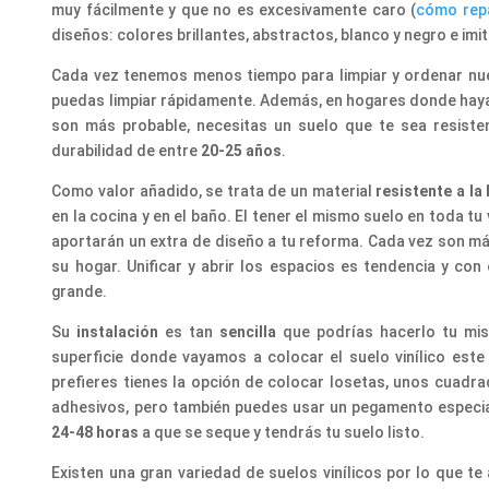
muy fácilmente y que no es excesivamente caro (
cómo repa
diseños: colores brillantes, abstractos, blanco y negro e im
Cada vez tenemos menos tiempo para limpiar y ordenar nuest
puedas limpiar rápidamente. Además, en hogares donde haya
son más probable, necesitas un suelo que te sea resisten
durabilidad de entre
20-25 años
.
Como valor añadido, se trata de un material
resistente a l
en la cocina y en el baño. El tener el mismo suelo en toda tu
aportarán un extra de diseño a tu reforma. Cada vez son má
su hogar. Unificar y abrir los espacios es tendencia y con
grande.
Su
instalación
es tan
sencilla
que podrías hacerlo tu mis
superficie donde vayamos a colocar el suelo vinílico este 
prefieres tienes la opción de colocar losetas, unos cuadra
adhesivos, pero también puedes usar un pegamento especial 
24-48 horas
a que se seque y tendrás tu suelo listo.
Existen una gran variedad de suelos vinílicos por lo que 