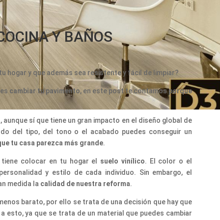
 COCINA Y BAÑOS
tu hogar y que además sea resistente y fácil de limpiar?
res
cambiar tu pavimento
, en este post te contamos
porque
 aunque sí que tiene un gran impacto en el diseño global de
endo del tipo, del tono o el acabado puedes conseguir un
que tu casa parezca más grande
.
 tiene colocar en tu hogar el
suelo vinílico
. El color o el
rsonalidad y estilo de cada individuo. Sin embargo, el
an medida la
calidad de nuestra reforma
.
menos barato, por ello se trata de una decisión que hay que
a esto, ya que se trata de un material que puedes cambiar