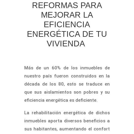
por
Gonzalo
|
Feb 9, 2023
|
Baños
,
Cocina
,
D3
,
REFORMAS PARA
eficiencia energética
,
Ideas y consejos
,
Reformas
,
MEJORAR LA
Trabajos
,
vivienda
EFICIENCIA
ENERGÉTICA DE TU
VIVIENDA
Más de un 60% de los inmuebles de
nuestro país fueron construidos en la
década de los 80, esto se traduce en
que sus aislamientos son pobres y su
eficiencia energética es deficiente.
La rehabilitación energética de dichos
inmuebles aporta diversos beneficios a
sus habitantes, aumentando el confort